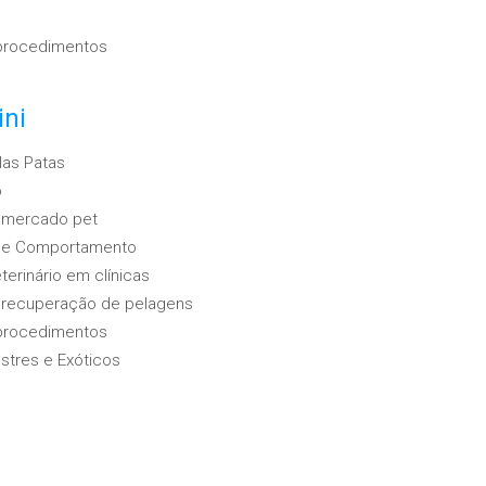
 procedimentos
ini
las Patas
o
 mercado pet
e e Comportamento
terinário em clínicas
 recuperação de pelagens
 procedimentos
estres e Exóticos