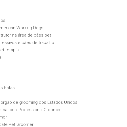
nos
American Working Dogs
trutor na área de cães pet
ressivos e cães de trabalho
et terapia
a
as Patas
o
al órgão de grooming dos Estados Unidos
ternational Professional Groomer
omer
cate Pet Groomer