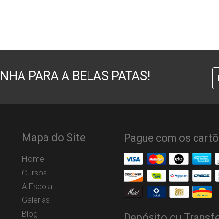
NHA PARA A BELAS PATAS!
Mapa do Site
Pague com os cartõ
Home
Cursos
A Escola
Galerias
Blog
Depósito ou Transfe