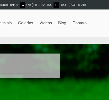
patas.com.br
+55 (11) 3422-2502
+55 (11) 93145-2151
enciais
Galerias
Vídeos
Blog
Contato