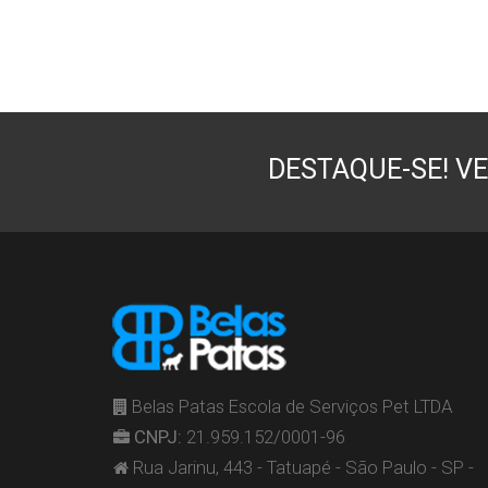
DESTAQUE-SE! VE
Belas Patas Escola de Serviços Pet LTDA
CNPJ:
21.959.152/0001-96
Rua Jarinu, 443 - Tatuapé - São Paulo - SP -