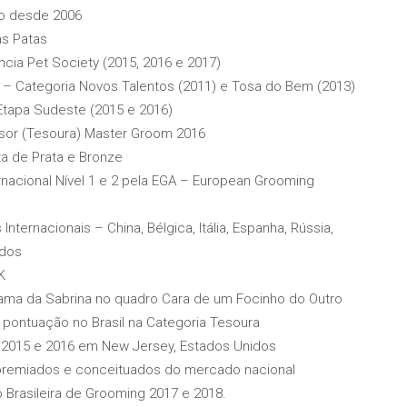
ino desde 2006
as Patas
ncia Pet Society (2015, 2016 e 2017)
 – Categoria Novos Talentos (2011) e Tosa do Bem (2013)
Etapa Sudeste (2015 e 2016)
sor (Tesoura) Master Groom 2016
a de Prata e Bronze
rnacional Nível 1 e 2 pela EGA – European Grooming
nternacionais – China, Bélgica, Itália, Espanha, Rússia,
idos
K
rama da Sabrina no quadro Cara de um Focinho do Outro
ontuação no Brasil na Categoria Tesoura
m 2015 e 2016 em New Jersey, Estados Unidos
remiados e conceituados do mercado nacional
Brasileira de Grooming 2017 e 2018.