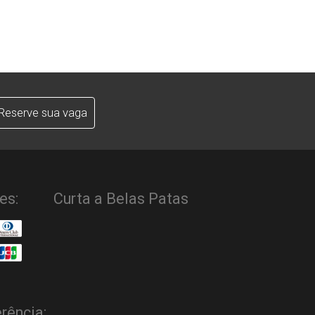
Reserve sua vaga
es:
Curta a Belas Patas
rência: