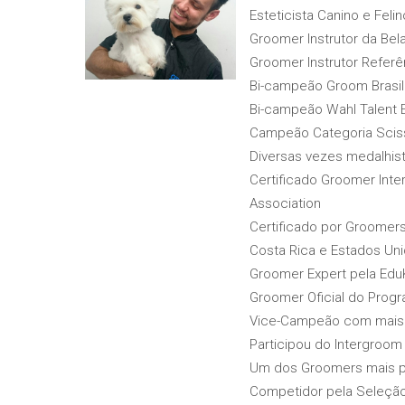
Esteticista Canino e Fel
Groomer Instrutor da Bel
Groomer Instrutor Referê
Bi-campeão Groom Brasil
Bi-campeão Wahl Talent 
Campeão Categoria Scis
Diversas vezes medalhist
Certificado Groomer Inte
Association
Certificado por Groomers I
Costa Rica e Estados Un
Groomer Expert pela Edu
Groomer Oficial do Prog
Vice-Campeão com mais p
Participou do Intergroo
Um dos Groomers mais p
Competidor pela Seleção 