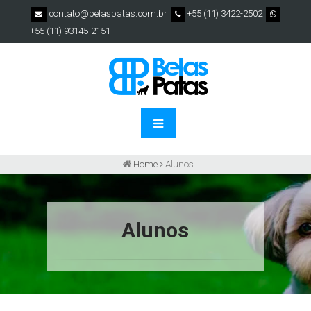
contato@belaspatas.com.br
+55 (11) 3422-2502
+55 (11) 93145-2151
Home
Alunos
Alunos