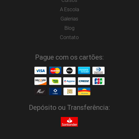
Cursos
A Escola
Galerias
Blog
Contato
Pague com os cartões:
Depósito ou Transferência: