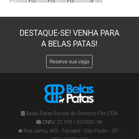
Profissional
Profissional
Profissional
Profissional
Times
DESTAQUE-SE! VENHA PARA
A BELAS PATAS!
Reserve sua vaga
Belas Patas Escola de Serviços Pet LTDA
CNPJ:
21.959.152/0001-96
Rua Jarinu, 443 - Tatuapé - São Paulo - SP -