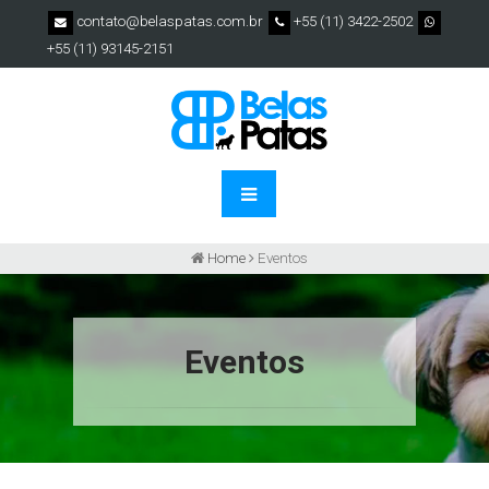
contato@belaspatas.com.br
+55 (11) 3422-2502
+55 (11) 93145-2151
Home
Eventos
Eventos