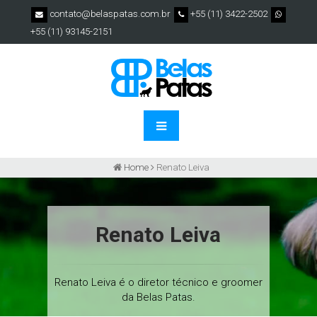
contato@belaspatas.com.br
+55 (11) 3422-2502
+55 (11) 93145-2151
Home
Renato Leiva
Renato Leiva
Renato Leiva é o diretor técnico e groomer
da Belas Patas.