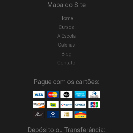
Mapa do Site
Home
Cursos
A Escola
Galerias
Blog
Contato
Pague com os cartões:
Depósito ou Transferência: