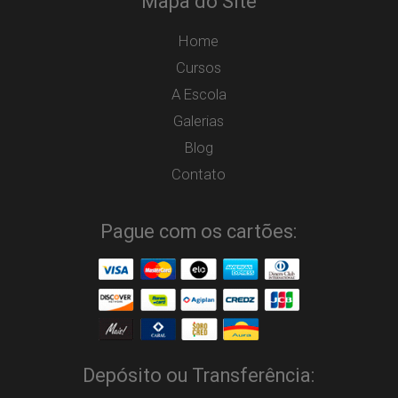
Mapa do Site
Home
Cursos
A Escola
Galerias
Blog
Contato
Pague com os cartões:
Depósito ou Transferência: