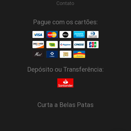
Contato
Pague com os cartões:
Depósito ou Transferência:
Curta a Belas Patas