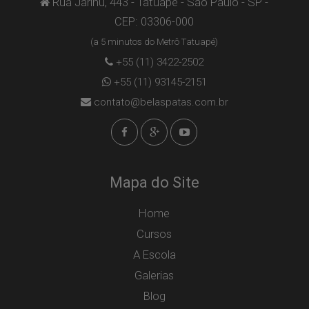
Rua Jarinu, 443 - Tatuapé - São Paulo - SP -
CEP: 03306-000
(a 5 minutos do Metrô Tatuapé)
+55 (11) 3422-2502
+55 (11) 93145-2151
contato@belaspatas.com.br
Mapa do Site
Home
Cursos
A Escola
Galerias
Blog