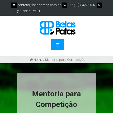
contato@belaspatas.com.br
+55 (11) 3422-2502
+55 (11) 93145-2151
Home
Mentoria para Competição
Mentoria para
Competição